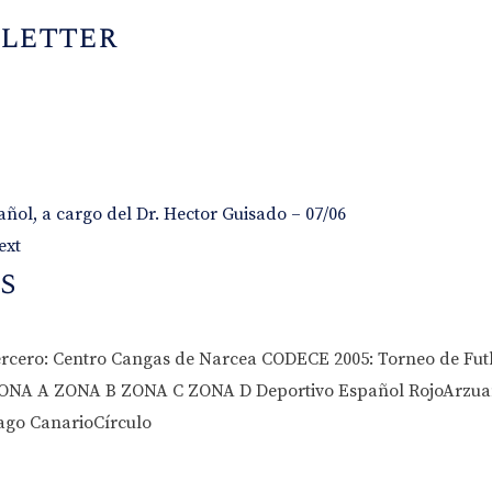
sletter
ol, a cargo del Dr. Hector Guisado – 07/06
ext
s
rcero: Centro Cangas de Narcea CODECE 2005: Torneo de Futb
es ZONA A ZONA B ZONA C ZONA D Deportivo Español RojoArzu
go CanarioCírculo