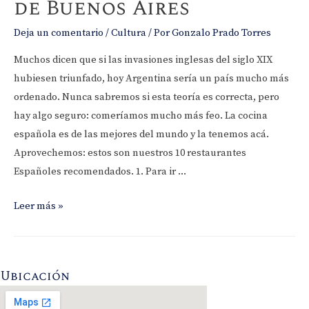
de Buenos Aires
Deja un comentario
/
Cultura
/ Por
Gonzalo Prado Torres
Muchos dicen que si las invasiones inglesas del siglo XIX
hubiesen triunfado, hoy Argentina sería un país mucho más
ordenado. Nunca sabremos si esta teoría es correcta, pero
hay algo seguro: comeríamos mucho más feo. La cocina
española es de las mejores del mundo y la tenemos acá.
Aprovechemos: estos son nuestros 10 restaurantes
Españoles recomendados. 1. Para ir …
Los
Leer más »
10
mejores
restaurantes
Ubicación
Españoles
de