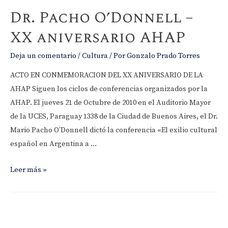
Federico?
Dr. Pacho O’Donnell –
XX aniversario AHAP
Deja un comentario
/
Cultura
/ Por
Gonzalo Prado Torres
ACTO EN CONMEMORACION DEL XX ANIVERSARIO DE LA
AHAP Siguen los ciclos de conferencias organizados por la
AHAP. El jueves 21 de Octubre de 2010 en el Auditorio Mayor
de la UCES, Paraguay 1338 de la Ciudad de Buenos Aires, el Dr.
Mario Pacho O’Donnell dictó la conferencia «El exilio cultural
español en Argentina a …
Dr.
Leer más »
Pacho
O’Donnell
–
XX