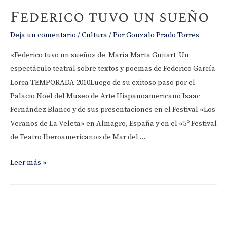
aniversario
Federico tuvo un sueño
AHAP
Deja un comentario
/
Cultura
/ Por
Gonzalo Prado Torres
«Federico tuvo un sueño» de María Marta Guitart Un
espectáculo teatral sobre textos y poemas de Federico García
Lorca TEMPORADA 2010Luego de su exitoso paso por el
Palacio Noel del Museo de Arte Hispanoamericano Isaac
Fernández Blanco y de sus presentaciones en el Festival «Los
Veranos de La Veleta» en Almagro, España y en el «5º Festival
de Teatro Iberoamericano» de Mar del …
Federico
Leer más »
tuvo
un
sueño